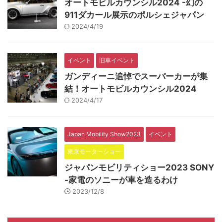
オートモビルカウンシル2024 -幻の
911ダカール展示のポルシェジャパン
2024/4/19
イベント
旧車イベント
ガンディーニ追悼でスーパーカーが集
結！オートモビルカウンシル2024
2024/4/17
Japan Mobility Show2023
イベント
東京モーターショー
ジャパンモビリティショー2023 SONY
-家電のソニーが車を造るわけ
2023/12/8