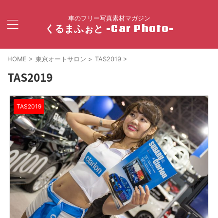
車のフリー写真素材マガジン
くるまふぉと -Car Photo-
HOME
>
東京オートサロン
>
TAS2019
>
TAS2019
TAS2019