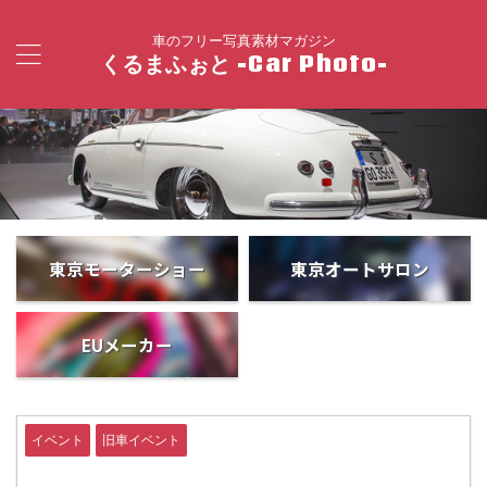
車のフリー写真素材マガジン
くるまふぉと -Car Photo-
東京モーターショー
東京オートサロン
EUメーカー
イベント
旧車イベント