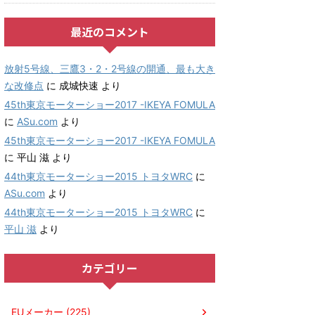
最近のコメント
放射5号線、三鷹3・2・2号線の開通、最も大き
な改修点
に
成城快速
より
45th東京モーターショー2017 -IKEYA FOMULA
に
ASu.com
より
45th東京モーターショー2017 -IKEYA FOMULA
に
平山 滋
より
44th東京モーターショー2015 トヨタWRC
に
ASu.com
より
44th東京モーターショー2015 トヨタWRC
に
平山 滋
より
カテゴリー
EUメーカー (225)