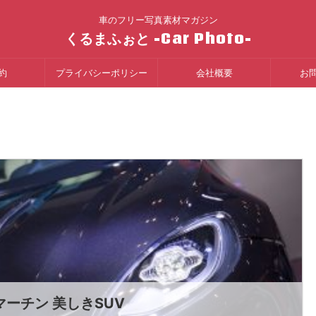
車のフリー写真素材マガジン
くるまふぉと -Car Photo-
約
プライバシーポリシー
会社概要
お
ーチン 美しきSUV