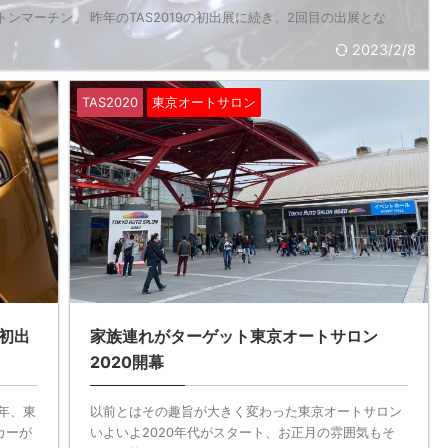
ンマーチン」 昨年のTAS2019の初出展に続き、2回目の出展とな
2023/2/8
TAS2020
東京オートサロン
ン初出
家族連れがターゲット東京オートサロン
2020開幕
年、東
以前とはその趣旨が大きく変わった東京オートサロン
カーが
いよいよ2020年代がスタート、お正月の雰囲気もそ