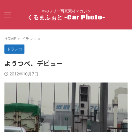
車のフリー写真素材マガジン
くるまふぉと -Car Photo-
HOME
>
ドラレコ
>
ドラレコ
ようつべ、デビュー
2012年10月7日