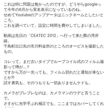
これは特に問題は無かったのですが、どうやらgoogleっ
て今年の6月から実名表示になっているのね。
せめてYoutubeのアップデータはニックネームとしたいと
ころ。
これを調べていて、設定に時間を費やしてしまいました。
動画は先日の「CEATEC 2012」へ行って来た際の湾岸
線。
千鳥町出口先の市川料金所のところのオービスを撮影した
もの。
コレって、まだ古いタイプでループコイル式のフィルム撮
影って噂が…？
ですから万が一光っても、フィルム切れだと通知が来ない
とか?!
試す勇気も、そのつもりも一切ありませんケドも。
カメラがブレブレなのは、カメラマンのウデと言うこと
で。
さすがに光学手ぶれ補正でも、ここまではカバーしてくれ