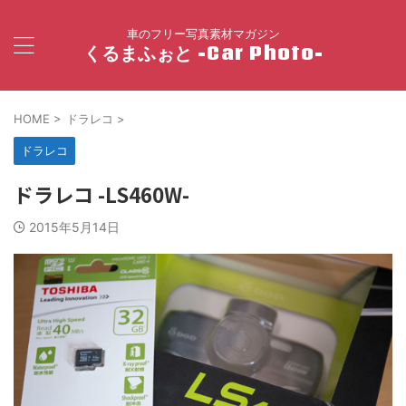
車のフリー写真素材マガジン
くるまふぉと -Car Photo-
HOME
>
ドラレコ
>
ドラレコ
ドラレコ -LS460W-
2015年5月14日