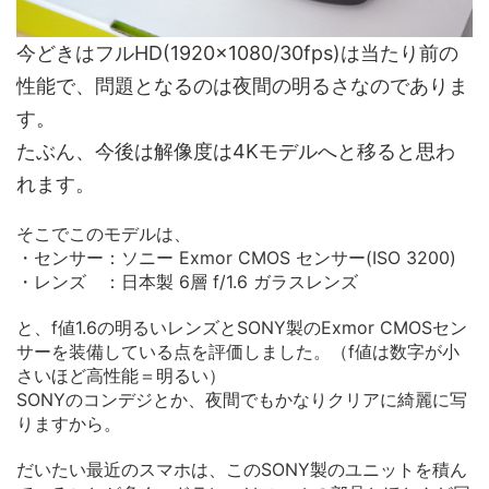
今どきはフルHD(1920x1080/30fps)は当たり前の
性能で、問題となるのは夜間の明るさなのでありま
す。
たぶん、今後は解像度は4Kモデルへと移ると思わ
れます。
そこでこのモデルは、
・センサー：ソニー Exmor CMOS センサー(ISO 3200)
・レンズ ：日本製 6層 f/1.6 ガラスレンズ
と、f値1.6の明るいレンズとSONY製のExmor CMOSセン
サーを装備している点を評価しました。（f値は数字が小
さいほど高性能＝明るい）
SONYのコンデジとか、夜間でもかなりクリアに綺麗に写
りますから。
だいたい最近のスマホは、このSONY製のユニットを積ん