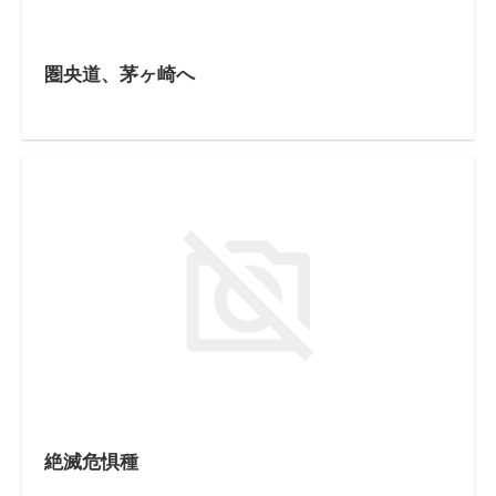
圏央道、茅ヶ崎へ
絶滅危惧種