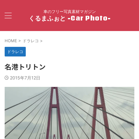
車のフリー写真素材マガジン
くるまふぉと -Car Photo-
HOME
>
ドラレコ
>
ドラレコ
名港トリトン
2015年7月12日