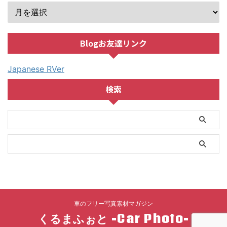
Blogお友達リンク
Japanese RVer
検索
車のフリー写真素材マガジン
くるまふぉと -Car Photo-