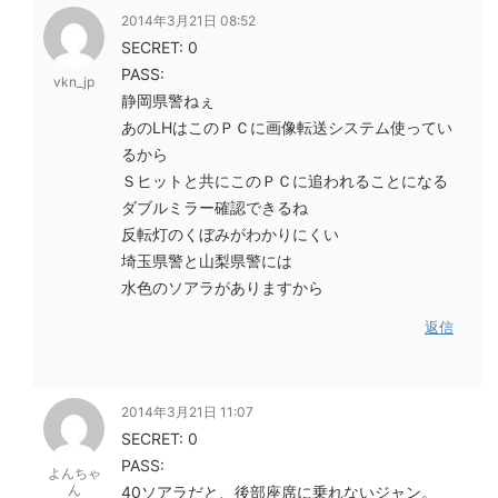
2014年3月21日 08:52
SECRET: 0
PASS:
vkn_jp
静岡県警ねぇ
あのLHはこのＰＣに画像転送システム使ってい
るから
Ｓヒットと共にこのＰＣに追われることになる
ダブルミラー確認できるね
反転灯のくぼみがわかりにくい
埼玉県警と山梨県警には
水色のソアラがありますから
返信
2014年3月21日 11:07
SECRET: 0
PASS:
よんちゃ
ん
40ソアラだと、後部座席に乗れないジャン。