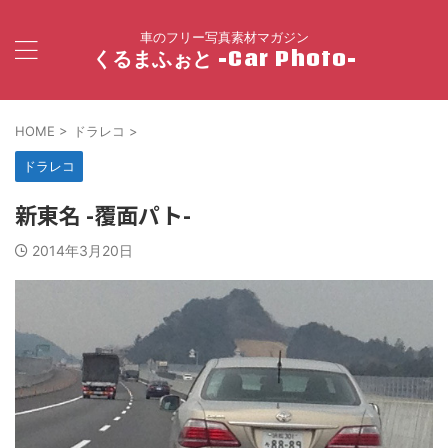
車のフリー写真素材マガジン
くるまふぉと -Car Photo-
HOME
>
ドラレコ
>
ドラレコ
新東名 -覆面パト-
2014年3月20日