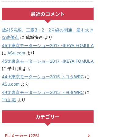
最近のコメント
放射5号線、三鷹3・2・2号線の開通、最も大き
な改修点
に
成城快速
より
45th東京モーターショー2017 -IKEYA FOMULA
に
ASu.com
より
45th東京モーターショー2017 -IKEYA FOMULA
に
平山 滋
より
44th東京モーターショー2015 トヨタWRC
に
ASu.com
より
44th東京モーターショー2015 トヨタWRC
に
平山 滋
より
カテゴリー
EUメーカー (225)