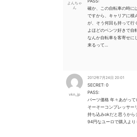
PASS:
よんちゃ
ん
確か、この自転車の時に
ですから、キャリアに積
が、そう何回も持って行
よほどのベンツ好きで自
なんか自転車を客寄せに
来るって…
2012年7月24日 20:01
SECRET: 0
PASS:
vkn_jp
パーツ価格 年々あがって
そーそーコンプレッサーリ
持ち込みokだと思うか
94円なユーロで購入より