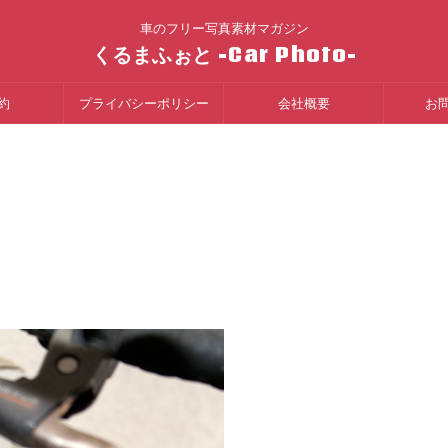
車のフリー写真素材マガジン
くるまふぉと -Car Photo-
約
プライバシーポリシー
会社概要
お