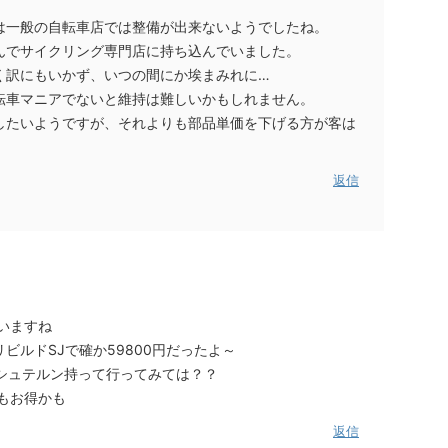
は一般の自転車店では整備が出来ないようでしたね。
んでサイクリング専門店に持ち込んでいました。
く訳にもいかず、いつの間にか埃まみれに…
転車マニアでないと維持は難しいかもしれません。
したいようですが、それよりも部品単価を下げる方が客は
返信
いますね
ビルドSJで確か59800円だったよ～
らシュテルン持って行ってみては？？
もお得かも
返信