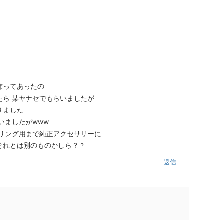
飾ってあったの
たら 某ヤナセでもらいましたが
りました
いましたがwww
クリング用まで純正アクセサリーに
それとは別のものかしら？？
返信