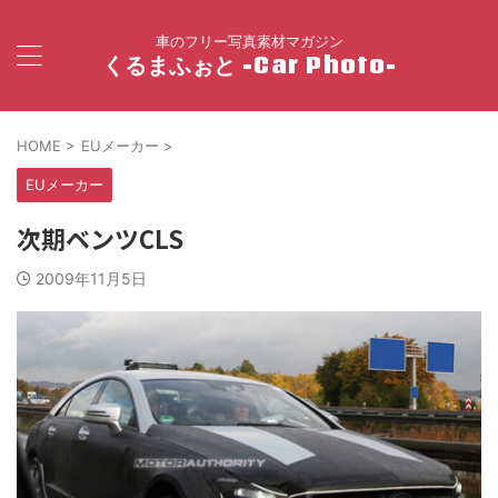
車のフリー写真素材マガジン
くるまふぉと -Car Photo-
HOME
>
EUメーカー
>
EUメーカー
次期ベンツCLS
2009年11月5日