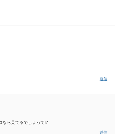
返信
コなら見てるでしょって!?
返信