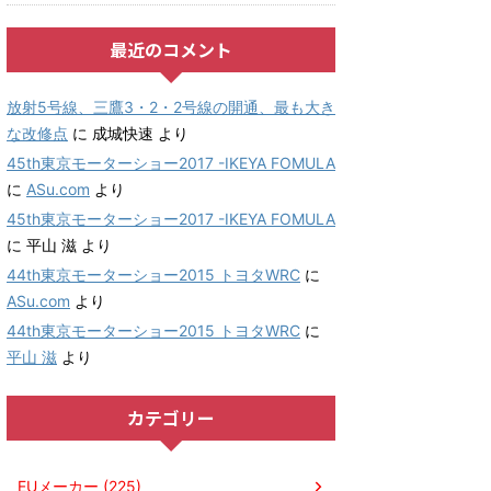
最近のコメント
放射5号線、三鷹3・2・2号線の開通、最も大き
な改修点
に
成城快速
より
45th東京モーターショー2017 -IKEYA FOMULA
に
ASu.com
より
45th東京モーターショー2017 -IKEYA FOMULA
に
平山 滋
より
44th東京モーターショー2015 トヨタWRC
に
ASu.com
より
44th東京モーターショー2015 トヨタWRC
に
平山 滋
より
カテゴリー
EUメーカー (225)