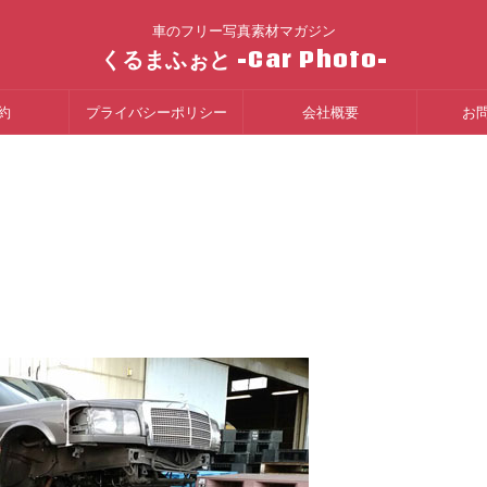
車のフリー写真素材マガジン
くるまふぉと -Car Photo-
約
プライバシーポリシー
会社概要
お