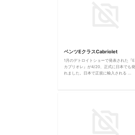
ベンツEクラスCabriolet
1月のデトロイトショーで発表された『
カブリオレ』が4/20、正式に日本でも
れました。日本で正規に輸入される ...