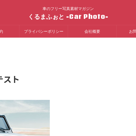
車のフリー写真素材マガジン
くるまふぉと -Car Photo-
約
プライバシーポリシー
会社概要
お
テスト