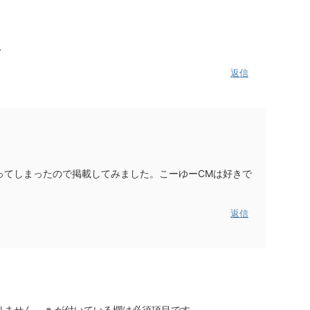
♪
返信
ってしまったので掲載してみました。こーゆーCMは好きで
返信
りません。
※
が付いている欄は必須項目です