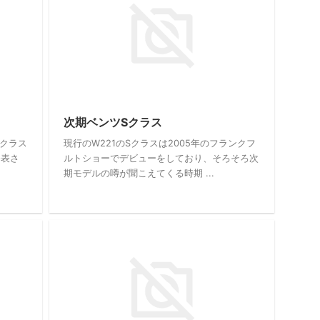
次期ベンツSクラス
Eクラス
現行のW221のSクラスは2005年のフランクフ
発表さ
ルトショーでデビューをしており、そろそろ次
期モデルの噂が聞こえてくる時期 ...