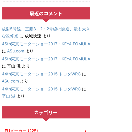
最近のコメント
放射5号線、三鷹3・2・2号線の開通、最も大き
な改修点
に
成城快速
より
45th東京モーターショー2017 -IKEYA FOMULA
に
ASu.com
より
45th東京モーターショー2017 -IKEYA FOMULA
に
平山 滋
より
44th東京モーターショー2015 トヨタWRC
に
ASu.com
より
44th東京モーターショー2015 トヨタWRC
に
平山 滋
より
カテゴリー
EUメーカー (225)