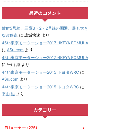
最近のコメント
放射5号線、三鷹3・2・2号線の開通、最も大き
な改修点
に
成城快速
より
45th東京モーターショー2017 -IKEYA FOMULA
に
ASu.com
より
45th東京モーターショー2017 -IKEYA FOMULA
に
平山 滋
より
44th東京モーターショー2015 トヨタWRC
に
ASu.com
より
44th東京モーターショー2015 トヨタWRC
に
平山 滋
より
カテゴリー
EUメーカー (225)