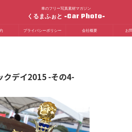
車のフリー写真素材マガジン
くるまふぉと -Car Photo-
約
プライバシーポリシー
会社概要
お
デイ2015 -その4-