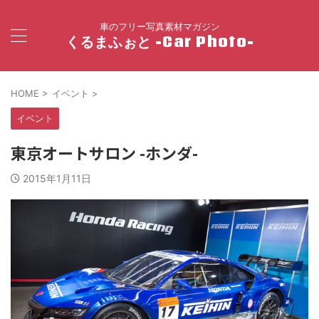
車のフリー写真素材マガジン
くるまふぉと -Car Photo-
HOME
>
イベント
>
イベント
東京オートサロン -ホンダ-
2015年1月11日