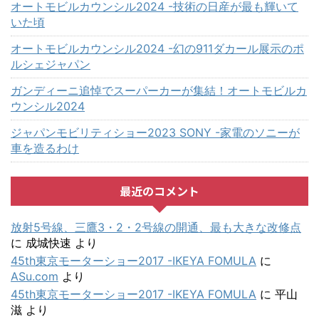
オートモビルカウンシル2024 -技術の日産が最も輝いて
いた頃
オートモビルカウンシル2024 -幻の911ダカール展示のポ
ルシェジャパン
ガンディーニ追悼でスーパーカーが集結！オートモビルカ
ウンシル2024
ジャパンモビリティショー2023 SONY -家電のソニーが
車を造るわけ
最近のコメント
放射5号線、三鷹3・2・2号線の開通、最も大きな改修点
に
成城快速
より
45th東京モーターショー2017 -IKEYA FOMULA
に
ASu.com
より
45th東京モーターショー2017 -IKEYA FOMULA
に
平山
滋
より