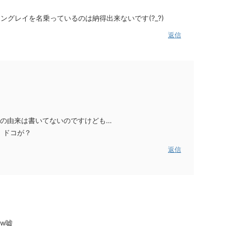
ングレイを名乗っているのは納得出来ないです(?_?)
返信
の名前の由来は書いてないのですけども…
、ドコが？
返信
w嘘