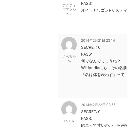
PASS:
アクティ
ブアクシ
オイラもワゴンRがスティ
ョン
2014年2月21日 23:14
SECRET: 0
PASS:
よんちゃ
ん
何でなんでしょうね？
Wikipediaにも、そ
「名は体を表わす」って
2014年2月22日 08:56
SECRET: 0
PASS:
vkn_jp
飴車って甘いのかしらww