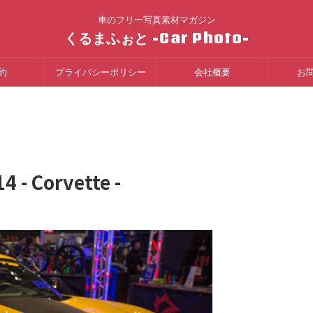
車のフリー写真素材マガジン
くるまふぉと -Car Photo-
約
プライバシーポリシー
会社概要
お
 Corvette -