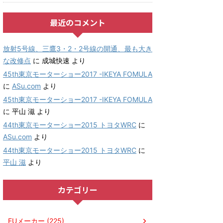
最近のコメント
放射5号線、三鷹3・2・2号線の開通、最も大き
な改修点
に
成城快速
より
45th東京モーターショー2017 -IKEYA FOMULA
に
ASu.com
より
45th東京モーターショー2017 -IKEYA FOMULA
に
平山 滋
より
44th東京モーターショー2015 トヨタWRC
に
ASu.com
より
44th東京モーターショー2015 トヨタWRC
に
平山 滋
より
カテゴリー
EUメーカー (225)