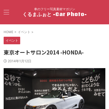
車のフリー写真素材マガジン
くるまふぉと -Car Photo-
HOME
>
イベント
>
イベント
東京オートサロン2014 -HONDA-
2014年1月12日