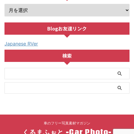
Blogお友達リンク
Japanese RVer
検索
車のフリー写真素材マガジン
くるまふぉと -Car Photo-