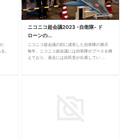
ニコニコ超会議2023 -自衛隊- ド
ローンの...
が、
ニコニコ超会議の顔に成長した自衛隊の展示
ある、
毎年、ニコニコ超会議には自衛隊がブースを構
えており、過去には自民党が出展してい ...