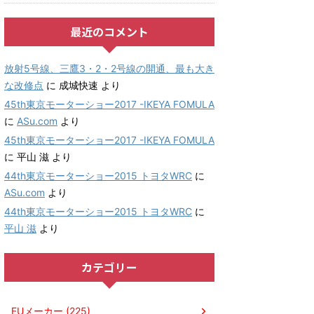
最近のコメント
放射5号線、三鷹3・2・2号線の開通、最も大き
な改修点
に
成城快速
より
45th東京モーターショー2017 -IKEYA FOMULA
に
ASu.com
より
45th東京モーターショー2017 -IKEYA FOMULA
に
平山 滋
より
44th東京モーターショー2015 トヨタWRC
に
ASu.com
より
44th東京モーターショー2015 トヨタWRC
に
平山 滋
より
カテゴリー
EUメーカー (225)