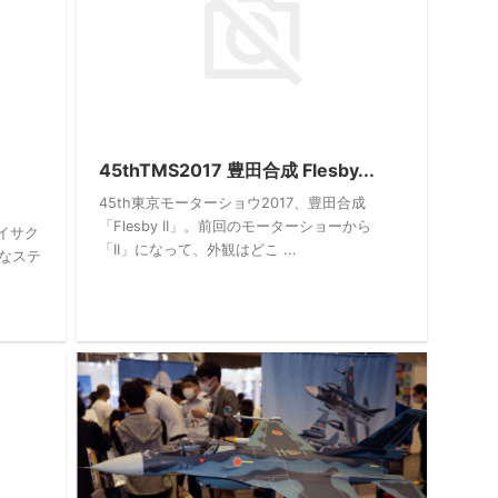
45thTMS2017 豊田合成 Flesby...
45th東京モーターショウ2017、豊田合成
「Flesby II」。前回のモーターショーから
イサク
「II」になって、外観はどこ ...
なステ