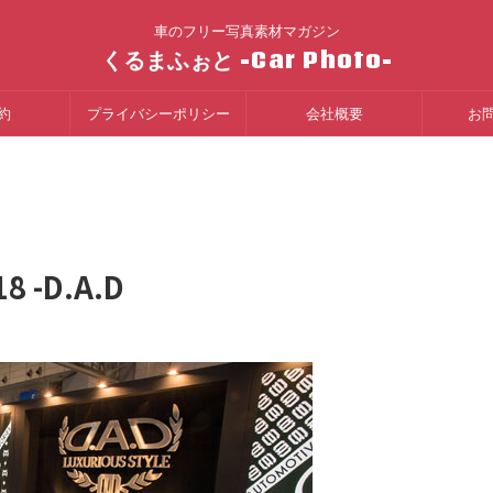
車のフリー写真素材マガジン
くるまふぉと -Car Photo-
約
プライバシーポリシー
会社概要
お
-D.A.D