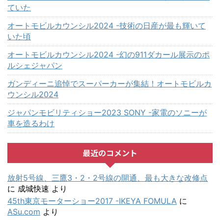
ていた
オートモビルカウンシル2024 -技術の日産が最も輝いて
いた頃
オートモビルカウンシル2024 -幻の911ダカール展示のポ
ルシェジャパン
ガンディーニ追悼でスーパーカーが集結！オートモビルカ
ウンシル2024
ジャパンモビリティショー2023 SONY -家電のソニーが
車を造るわけ
最近のコメント
放射5号線、三鷹3・2・2号線の開通、最も大きな改修点
に
成城快速
より
45th東京モーターショー2017 -IKEYA FOMULA
に
ASu.com
より