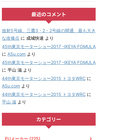
最近のコメント
放射5号線、三鷹3・2・2号線の開通、最も大き
な改修点
に
成城快速
より
45th東京モーターショー2017 -IKEYA FOMULA
に
ASu.com
より
45th東京モーターショー2017 -IKEYA FOMULA
に
平山 滋
より
44th東京モーターショー2015 トヨタWRC
に
ASu.com
より
44th東京モーターショー2015 トヨタWRC
に
平山 滋
より
カテゴリー
EUメーカー (225)