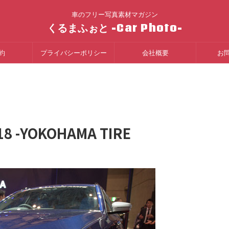
車のフリー写真素材マガジン
くるまふぉと -Car Photo-
約
プライバシーポリシー
会社概要
お
-YOKOHAMA TIRE