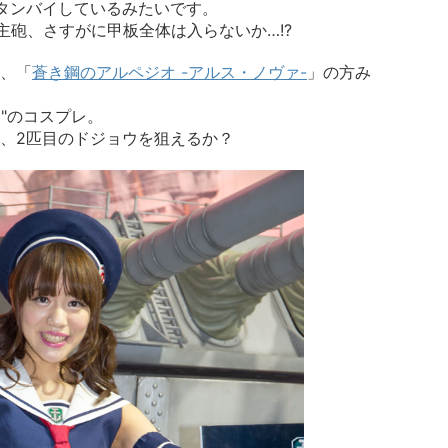
s』がスタンバイしているみたいです。
主砲、さすがに甲板全体は入らないか…!?
、「
蒼き鋼のアルペジオ -アルス・ノヴァ-
」の方み
ナ"のコスプレ。
、2匹目のドジョウを狙えるか？