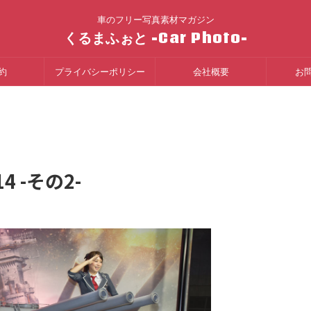
車のフリー写真素材マガジン
くるまふぉと -Car Photo-
約
プライバシーポリシー
会社概要
お
 -その2-