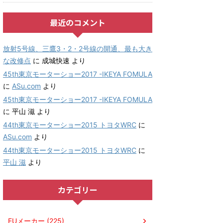
最近のコメント
放射5号線、三鷹3・2・2号線の開通、最も大き
な改修点
に
成城快速
より
45th東京モーターショー2017 -IKEYA FOMULA
に
ASu.com
より
45th東京モーターショー2017 -IKEYA FOMULA
に
平山 滋
より
44th東京モーターショー2015 トヨタWRC
に
ASu.com
より
44th東京モーターショー2015 トヨタWRC
に
平山 滋
より
カテゴリー
EUメーカー (225)