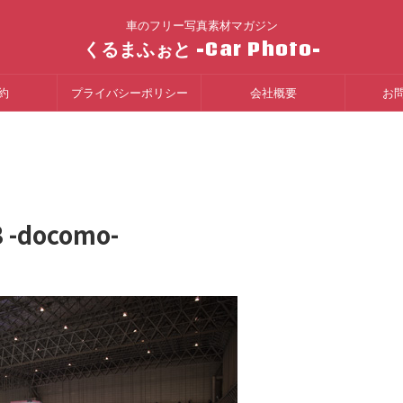
車のフリー写真素材マガジン
くるまふぉと -Car Photo-
約
プライバシーポリシー
会社概要
お
 -docomo-