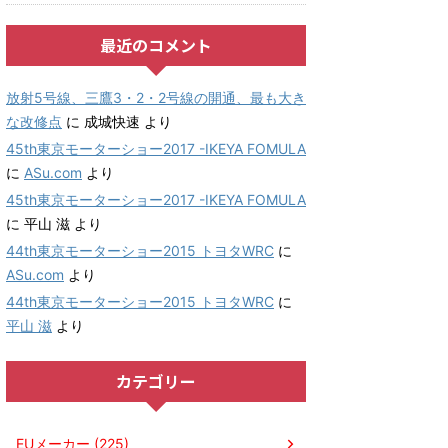
最近のコメント
放射5号線、三鷹3・2・2号線の開通、最も大き
な改修点
に
成城快速
より
45th東京モーターショー2017 -IKEYA FOMULA
に
ASu.com
より
45th東京モーターショー2017 -IKEYA FOMULA
に
平山 滋
より
44th東京モーターショー2015 トヨタWRC
に
ASu.com
より
44th東京モーターショー2015 トヨタWRC
に
平山 滋
より
カテゴリー
EUメーカー (225)