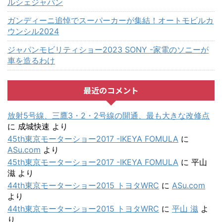
ルシェジャパン
ガンディーニ追悼でスーパーカーが集結！オートモビルカ
ウンシル2024
ジャパンモビリティショー2023 SONY -家電のソニーが
車を造るわけ
最近のコメント
放射5号線、三鷹3・2・2号線の開通、最も大きな改修点
に
成城快速
より
45th東京モーターショー2017 -IKEYA FOMULA
に
ASu.com
より
45th東京モーターショー2017 -IKEYA FOMULA
に
平山
滋
より
44th東京モーターショー2015 トヨタWRC
に
ASu.com
より
44th東京モーターショー2015 トヨタWRC
に
平山 滋
よ
り