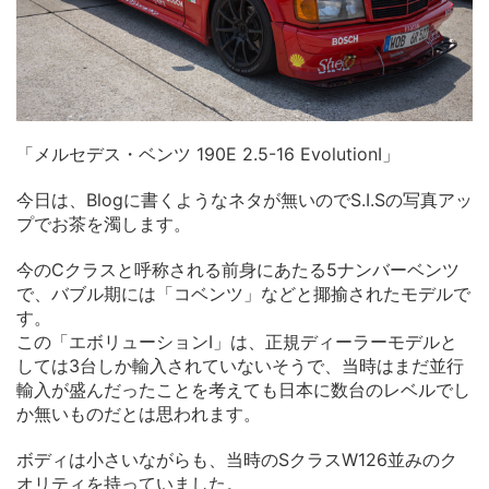
「メルセデス・ベンツ 190E 2.5-16 EvolutionⅠ」
今日は、Blogに書くようなネタが無いのでS.I.Sの写真アッ
プでお茶を濁します。
今のCクラスと呼称される前身にあたる5ナンバーベンツ
で、バブル期には「コベンツ」などと揶揄されたモデルで
す。
この「エボリューションⅠ」は、正規ディーラーモデルと
しては3台しか輸入されていないそうで、当時はまだ並行
輸入が盛んだったことを考えても日本に数台のレベルでし
か無いものだとは思われます。
ボディは小さいながらも、当時のSクラスW126並みのク
オリティを持っていました。