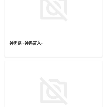
神田祭 -神輿宮入-