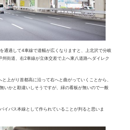
を通過して4車線で道幅が広くなりますと、上北沢で分岐
甲州街道、右2車線が立体交差で上へ東八道路へダイレク
へと上がり首都高に沿って右へと曲がっていくことから、
無いかと勘違いしそうですが、緑の看板が無いので一般
バイパス本線として作られていることが判ると思いま