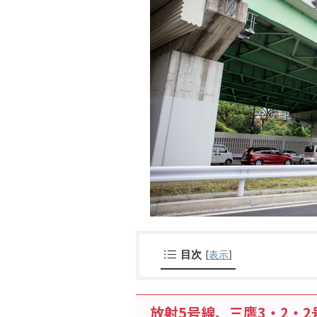
目次
[
表示
]
放射5号線、三鷹3・2・2