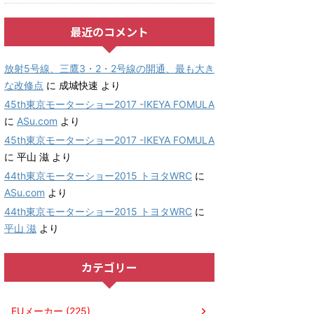
最近のコメント
放射5号線、三鷹3・2・2号線の開通、最も大き
な改修点
に
成城快速
より
45th東京モーターショー2017 -IKEYA FOMULA
に
ASu.com
より
45th東京モーターショー2017 -IKEYA FOMULA
に
平山 滋
より
44th東京モーターショー2015 トヨタWRC
に
ASu.com
より
44th東京モーターショー2015 トヨタWRC
に
平山 滋
より
カテゴリー
EUメーカー (225)