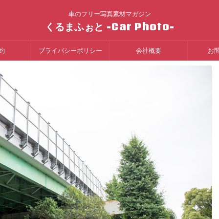
車のフリー写真素材マガジン
くるまふぉと -Car Photo-
約
プライバシーポリシー
会社概要
お