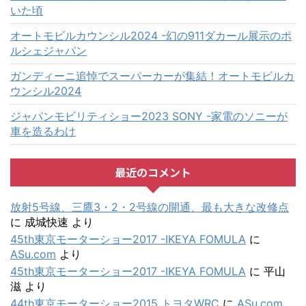
いた頃
オートモビルカウンシル2024 -幻の911ダカール展示のポ
ルシェジャパン
ガンディーニ追悼でスーパーカーが集結！オートモビルカ
ウンシル2024
ジャパンモビリティショー2023 SONY -家電のソニーが
車を造るわけ
最近のコメント
放射5号線、三鷹3・2・2号線の開通、最も大きな改修点
に
成城快速
より
45th東京モーターショー2017 -IKEYA FOMULA
に
ASu.com
より
45th東京モーターショー2017 -IKEYA FOMULA
に
平山
滋
より
44th東京モーターショー2015 トヨタWRC
に
ASu.com