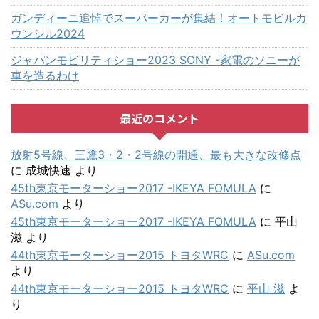
ガンディーニ追悼でスーパーカーが集結！オートモビルカ
ウンシル2024
ジャパンモビリティショー2023 SONY -家電のソニーが
車を造るわけ
最近のコメント
放射5号線、三鷹3・2・2号線の開通、最も大きな改修点
に
成城快速
より
45th東京モーターショー2017 -IKEYA FOMULA
に
ASu.com
より
45th東京モーターショー2017 -IKEYA FOMULA
に
平山
滋
より
44th東京モーターショー2015 トヨタWRC
に
ASu.com
より
44th東京モーターショー2015 トヨタWRC
に
平山 滋
よ
り