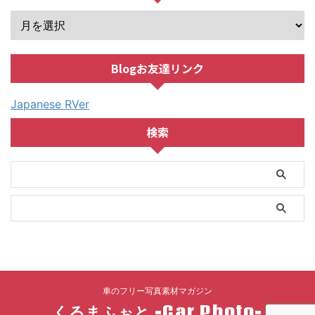
Blogお友達リンク
Japanese RVer
検索
車のフリー写真素材マガジン
くるまふぉと -Car Photo-