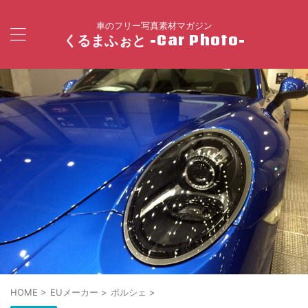
車のフリー写真素材マガジン
くるまふぉと -Car Photo-
HOME
>
EUメーカー
>
ポルシェ
>