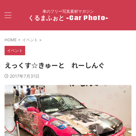
車のフリー写真素材マガジン
くるまふぉと -Car Photo-
HOME
>
イベント
>
イベント
えっくす☆きゅーと れーしんぐ
2017年7月31日