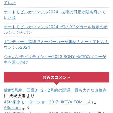
ていた
オートモビルカウンシル2024 -技術の日産が最も輝いて
いた頃
オートモビルカウンシル2024 -幻の911ダカール展示のポ
ルシェジャパン
ガンディーニ追悼でスーパーカーが集結！オートモビルカ
ウンシル2024
ジャパンモビリティショー2023 SONY -家電のソニーが
車を造るわけ
最近のコメント
放射5号線、三鷹3・2・2号線の開通、最も大きな改修点
に
成城快速
より
45th東京モーターショー2017 -IKEYA FOMULA
に
ASu.com
より