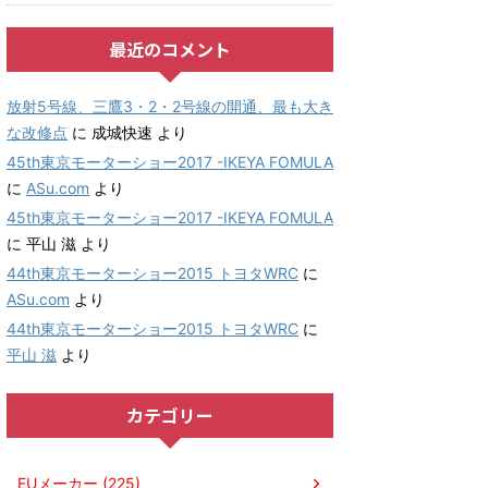
最近のコメント
放射5号線、三鷹3・2・2号線の開通、最も大き
な改修点
に
成城快速
より
45th東京モーターショー2017 -IKEYA FOMULA
に
ASu.com
より
45th東京モーターショー2017 -IKEYA FOMULA
に
平山 滋
より
44th東京モーターショー2015 トヨタWRC
に
ASu.com
より
44th東京モーターショー2015 トヨタWRC
に
平山 滋
より
カテゴリー
EUメーカー (225)