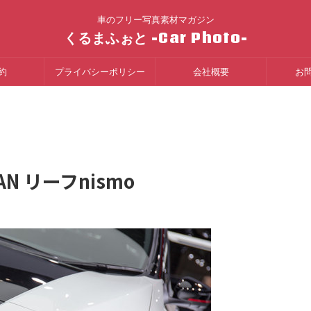
車のフリー写真素材マガジン
くるまふぉと -Car Photo-
約
プライバシーポリシー
会社概要
お
SAN リーフnismo