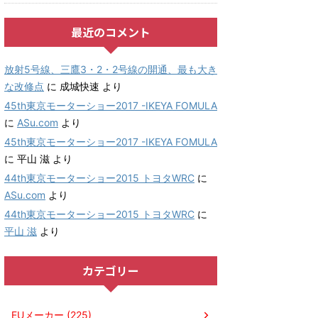
最近のコメント
放射5号線、三鷹3・2・2号線の開通、最も大き
な改修点
に
成城快速
より
45th東京モーターショー2017 -IKEYA FOMULA
に
ASu.com
より
45th東京モーターショー2017 -IKEYA FOMULA
に
平山 滋
より
44th東京モーターショー2015 トヨタWRC
に
ASu.com
より
44th東京モーターショー2015 トヨタWRC
に
平山 滋
より
カテゴリー
EUメーカー (225)