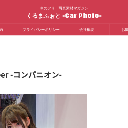
車のフリー写真素材マガジン
くるまふぉと -Car Photo-
約
プライバシーポリシー
会社概要
お
neer -コンパニオン-